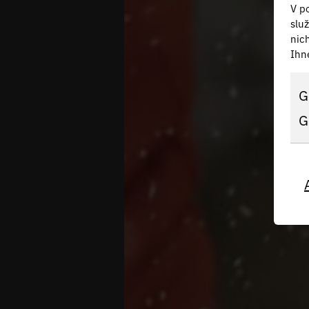
V po
slu
nic
Ihn
G
G