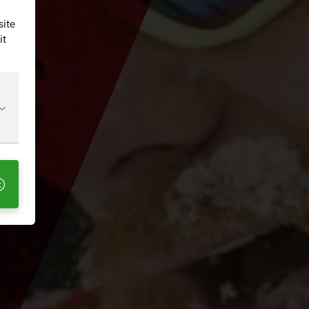
site
it