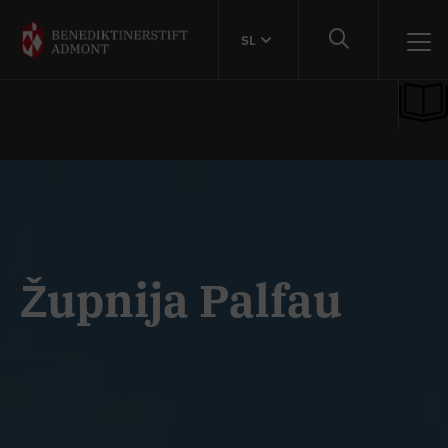
SL
Župnija Palfau