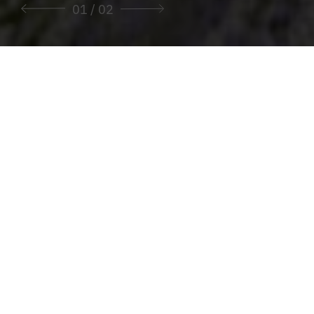
01
/ 02
Sie sind hier:
Začetek
>
Župnije
>
Župnija Palfau
Župnija Palfau
TUKAJ LAHKO NAJDETE VSE INFORMACIJE
O NAŠI ŽUPNIJI