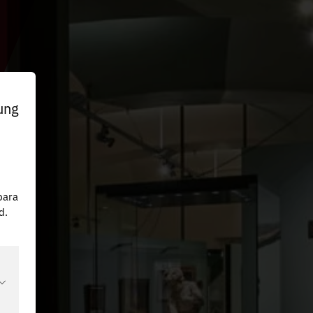
ung
n
para
d.