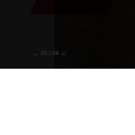
01
/ 04
Están aquí:
Inicio
>
Archivo "PAX Stift Admont"