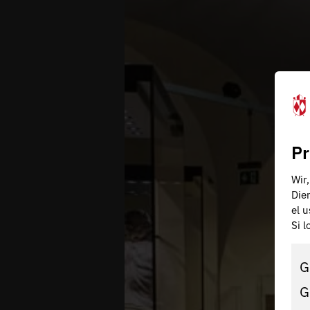
Pr
Wir
Die
el 
Si 
G
G