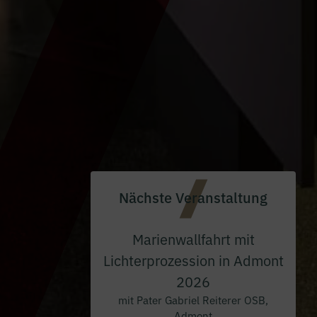
Nächste Veranstaltung
Marienwallfahrt mit
Lichterprozession in Admont
2026
mit Pater Gabriel Reiterer OSB,
Admont