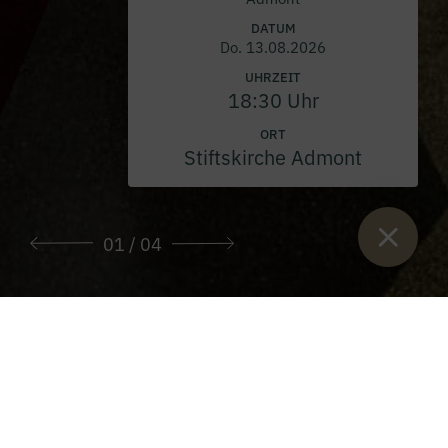
DATUM
Do. 13.08.2026
UHRZEIT
18:30 Uhr
ORT
Stiftskirche Admont
01
/ 04
Sie sind hier:
Start
>
Archiv "PAX Stift Admont"
>
PAX Magazin
2024