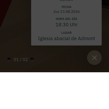
FECHA
Jue 13.08.2026
HORA DEL DÍA
18:30 Uhr
LUGAR
Iglesia abacial de Admont
01
/ 02
Están aquí:
Inicio
>
Archivo de los periódicos del museo de la
abadía de Admont
>
Periódico del Museo 2021