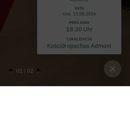
DATA
czw. 13.08.2026
PORA DNIA
18:30 Uhr
LOKALIZACJA
Kościół opactwa Admont
01
/ 02
Sie sind hier:
Start
>
Archiwum gazet muzealnych opactwa
Admont
>
Gazeta muzealna 2021