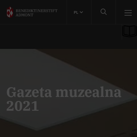
PL
Gazeta muzealna
2021