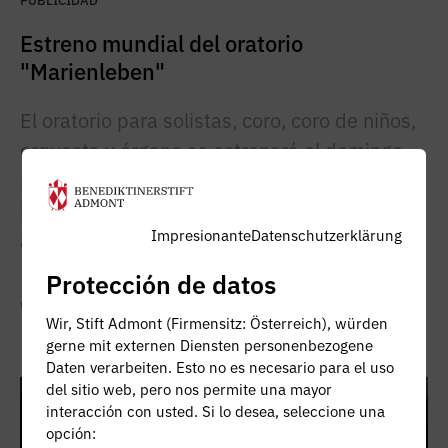
Estreno mundial del oratorio
"Marienleben"
El oratorio para solistas, coro, coro de niños,
orquesta y órgano se estrenará el domingo
23 de junio de 2024 a las 19:00 horas como
broche musical del año de aniversario "950
Impresionante
Datenschutzerklärung
años de la Abadía de Admont".
Protección de datos
Weiterlesen
Wir, Stift Admont (Firmensitz: Österreich), würden
gerne mit externen Diensten personenbezogene
Daten verarbeiten. Esto no es necesario para el uso
del sitio web, pero nos permite una mayor
22.05.2024
interacción con usted. Si lo desea, seleccione una
opción: