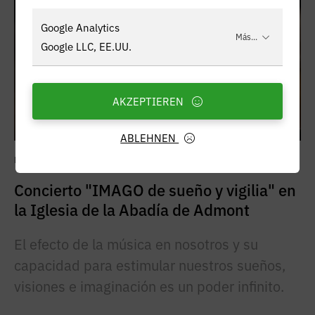
Google Analytics
Más...
Google LLC, EE.UU.
AKZEPTIEREN
ABLEHNEN
PUBLICIDAD
Concierto "IMAGO de sueño y vigilia" en
la Iglesia de la Abadía de Admont
El efecto de la música en nosotros y su
capacidad para estimular nuestros sueños,
visiones e imaginación es un poder infinito.