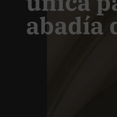
única pa
abadía