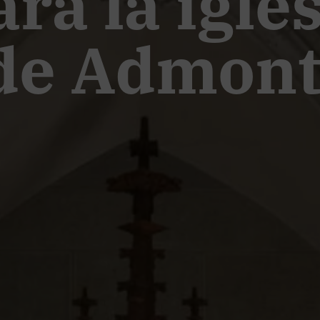
ra la igles
 de Admon