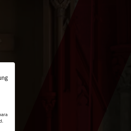
ung
n
para
d.