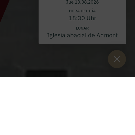
Jue 13.08.2026
HORA DEL DÍA
18:30 Uhr
LUGAR
Iglesia abacial de Admont
Están aquí:
Inicio
>
Blog
>
P. Vinzenz Schager OSB ordenado
sacerdote
P. Vinzenz Schager OSB