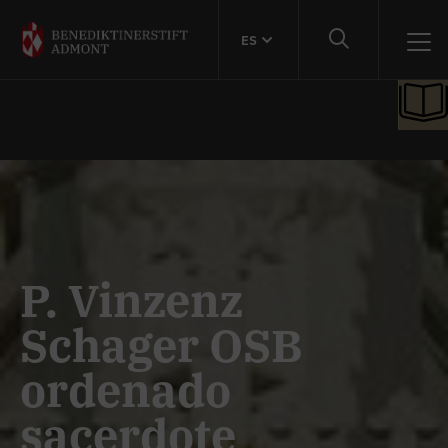
ES
P. Vinzenz
Schager OSB
ordenado
sacerdote