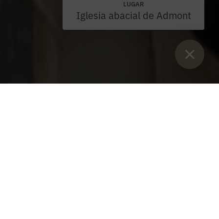
LUGAR
Iglesia abacial de Admont
Están aquí:
Inicio
>
Blog
>
Pascua del P. Magnus
El P. Magnus se traslada al
monasterio benedictino de Admont
Jueves, 7 de mayo de 2026