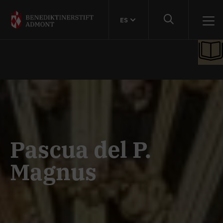
ES
Pascua del P.
Magnus