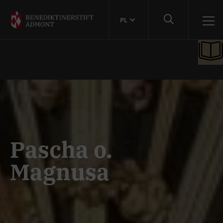
PL
Pascha o.
Magnusa