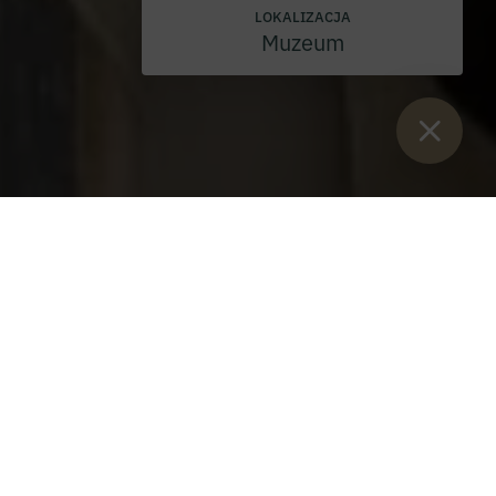
LOKALIZACJA
Muzeum
Sie sind hier:
Start
>
Blog
>
Pascha o. Magnusa
O. Magnus przenosi się do
benedyktyńskiego klasztoru Admont
Czwartek, 7 maja 2026 r.