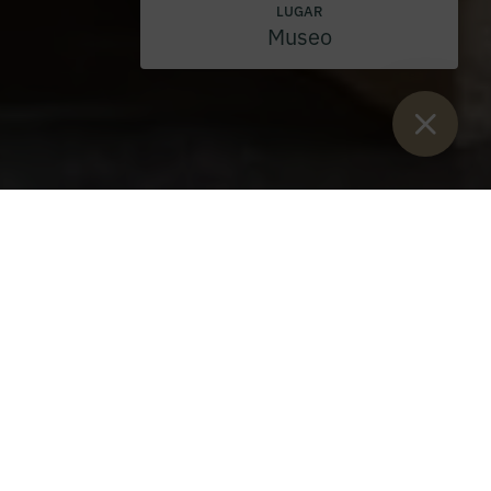
LUGAR
Museo
Están aquí:
Inicio
>
Blog
>
Un regalo especial de un maestro
artesano
El abad Gerhard se alegró de recibir una extraordinaria
mesa de bar, fabricada por los aprendices de la industria
maderera de Admont.
Este mueble único se ha fabricado con madera