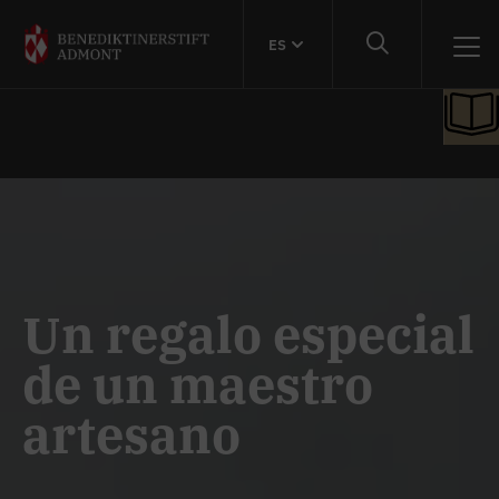
ES
Un regalo especial
de un maestro
artesano