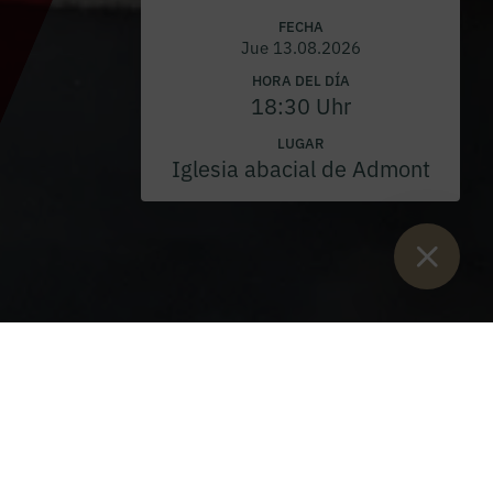
FECHA
Jue 13.08.2026
HORA DEL DÍA
18:30 Uhr
LUGAR
Iglesia abacial de Admont
Están aquí:
Inicio
>
Flores y vino del vivero de la Abadía
>
Flores y
floristería
>
Página de inicio de la joyería