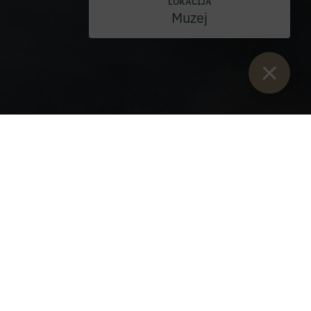
LOKACIJA
Muzej
Sie sind hier:
Začetek
>
Cvetje in vino v vrtcu Abbey
>
Cvetje in
cvetličarstvo
>
Nakit domov
Cvetoča dekoracija za vaš dom in
pisarno
Cvetje, povezano v svež šopek, pripeto v