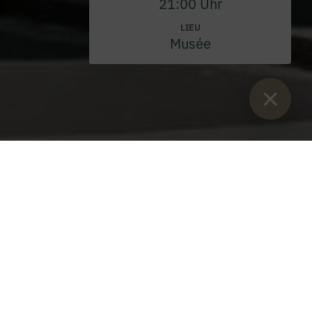
21:00 Uhr
LIEU
Musée
Vous êtes ici :
Lancement
>
Maison de la rencontre
>
La pièce de
monnaie
>
Aumônerie des étudiants
Aumônerie des étudiants