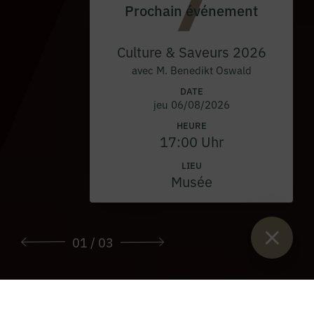
Prochain événement
Culture & Saveurs 2026
avec M. Benedikt Oswald
DATE
jeu 06/08/2026
HEURE
17:00 Uhr
LIEU
Musée
01
/ 03
Vous êtes ici :
Lancement
>
Prix d'entrée 2026