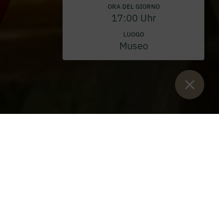
ORA DEL GIORNO
17:00 Uhr
LUOGO
Museo
Sie sind:
Inizio
>
eventi
>
Santa Messa
>
Hemmasonntag 2026 -
Festa parrocchiale