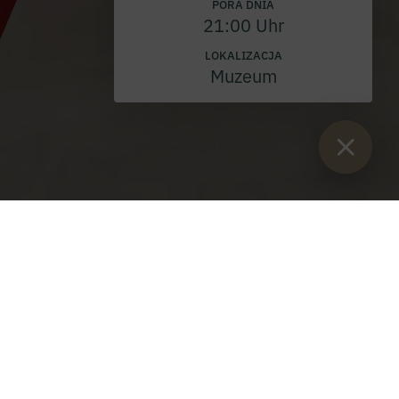
PORA DNIA
21:00 Uhr
LOKALIZACJA
Muzeum
Sie sind hier:
Start
>
Blog
>
Profesja wieczysta brata Petrusa
Dreyhaupta OSB
Profesja wieczysta brata Petrusa
Dreyhaupta OSB