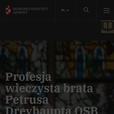
PL
Profesja
wieczysta brata
Petrusa
Dreyhaupta OSB