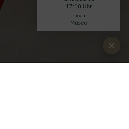
17:00 Uhr
LUOGO
Museo
Sie sind:
Inizio
>
Blog
>
Professione perpetua di fratel Petrus
Dreyhaupt OSB
Professione perpetua di fratel Petrus
Dreyhaupt OSB