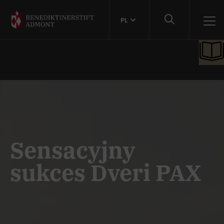
PL
Sensacyjny
sukces Dveri PAX