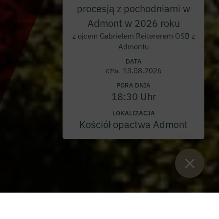
procesją z pochodniami w
Admont w 2026 roku
z ojcem Gabrielem Reitererem OSB z
Admontu
DATA
czw. 13.08.2026
PORA DNIA
18:30 Uhr
LOKALIZACJA
Kościół opactwa Admont
Sie sind hier:
Start
>
Blog
>
Sensacyjny sukces Dveri PAX