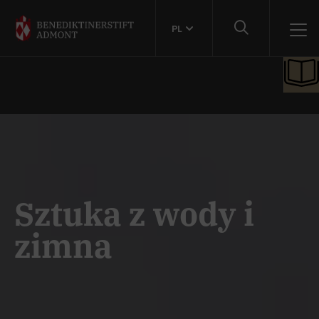
PL
Sztuka z wody i
zimna