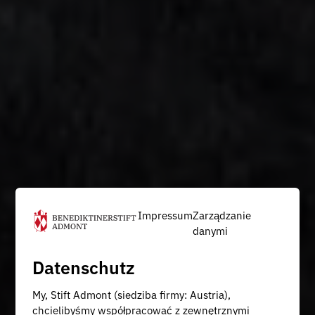
Impressum
Zarządzanie
danymi
Datenschutz
My, Stift Admont (siedziba firmy: Austria),
chcielibyśmy współpracować z zewnętrznymi