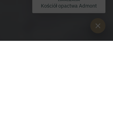
Kościół opactwa Admont
Sie sind hier:
Start
>
Blog
>
Sztuka z wody i zimna
Hurra! Wkrótce spadnie pierwszy
śnieg!
Na wysokości 1100 metrów nad poziomem morza Kaiserau
zaprasza na narty w słońcu. Nagroda Austriackiego Znaku