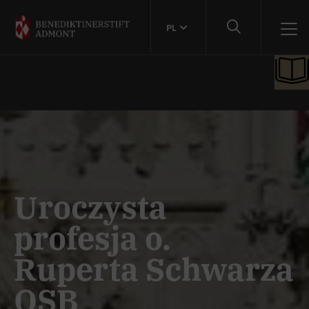
PL
Uroczysta
profesja o.
Ruperta Schwarza
OSB