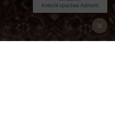
Kościół opactwa Admont
Sie sind hier:
Start
>
Blog
>
Uroczysta profesja o. Ruperta
Schwarza OSB
Uroczysta profesja o.
Ruperta Schwarza OSB
Niedziela, 29 sierpnia 2021 r.
Dzisiaj, w niedzielę 29 sierpnia 2021 r., nasz o. Rupert
dołączył na stałe do naszej benedyktyńskiej wspólnoty w