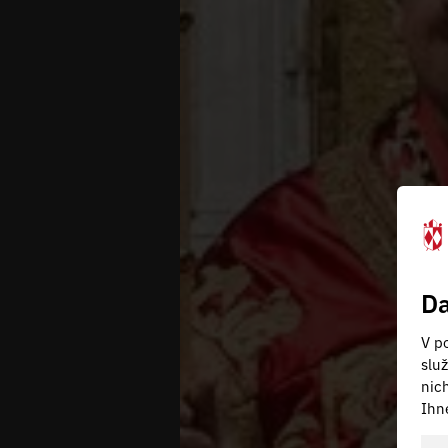
Da
V po
slu
nic
Ihn