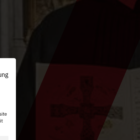
ung
site
it