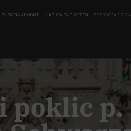
ŽUPNIJA ADMONT
KULTURA IN TURIZEM
PODROČJA ODGO
 poklic p.