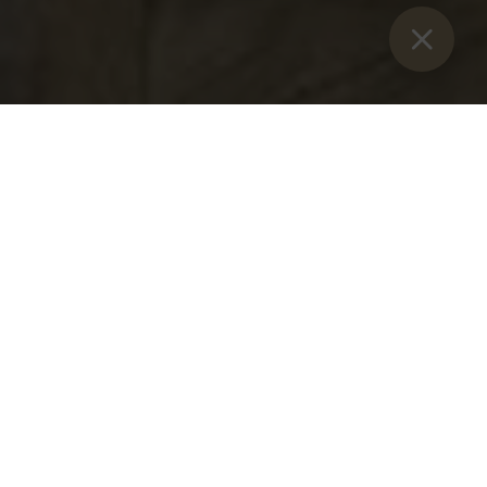
Sie sind hier:
Start
>
Blog
>
Złoty jubileusz opata em. Bruno
Złoty jubileusz opata em.
Bruno
Niedziela, 27 czerwca 2021 r.
Dokładnie 50 lat temu - w uroczystość św. Hemma z Gurk -