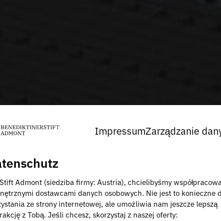
Impressum
Zarządzanie dan
tenschutz
 Stift Admont (siedziba firmy: Austria), chcielibyśmy współpracow
nętrznymi dostawcami danych osobowych. Nie jest to konieczne 
zystania ze strony internetowej, ale umożliwia nam jeszcze lepszą
rakcję z Tobą. Jeśli chcesz, skorzystaj z naszej oferty: