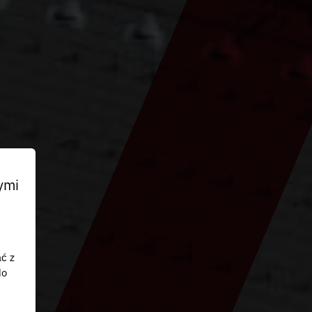
ymi
ać z
do