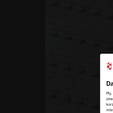
Da
My,
zew
kor
inte