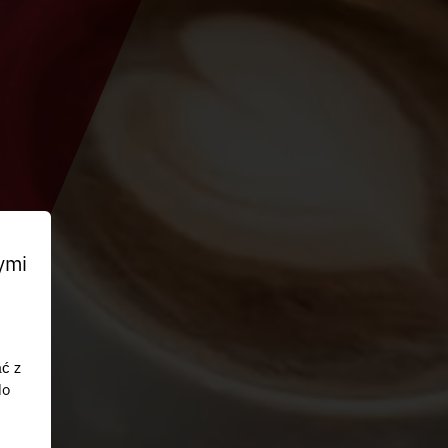
ymi
ać z
do