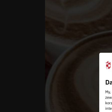
Da
My,
zew
kor
inte