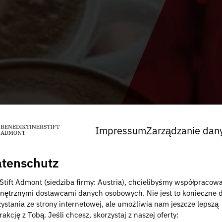
Impressum
Zarządzanie dan
tenschutz
 Stift Admont (siedziba firmy: Austria), chcielibyśmy współpracow
nętrznymi dostawcami danych osobowych. Nie jest to konieczne 
zystania ze strony internetowej, ale umożliwia nam jeszcze lepszą
rakcję z Tobą. Jeśli chcesz, skorzystaj z naszej oferty: