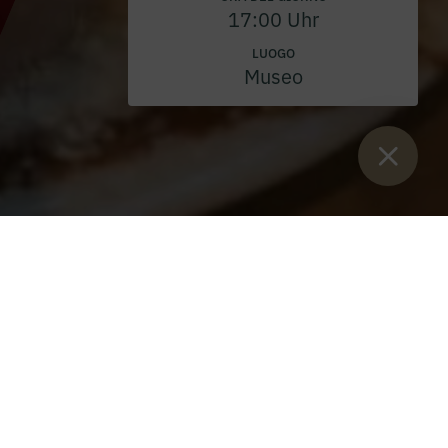
17:00 Uhr
LUOGO
Museo
Sie sind:
Inizio
>
eventi
>
Parrocchia
>
Caffè parrocchiale 2024