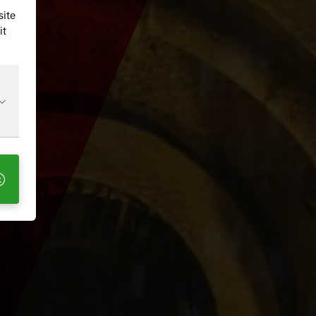
site
it