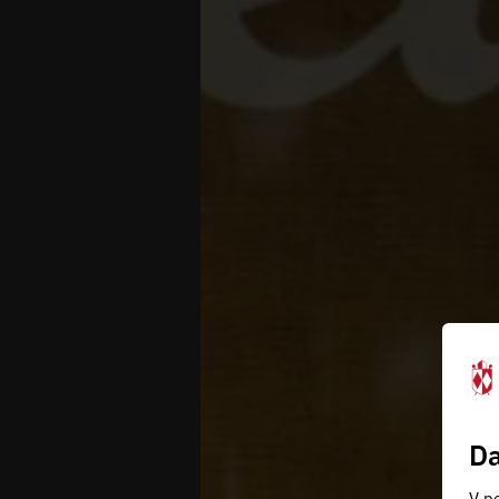
Da
V po