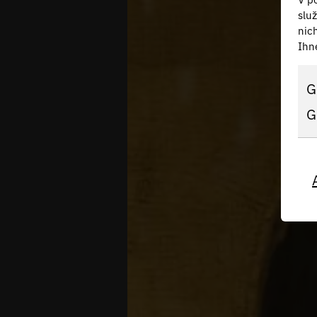
slu
nic
Ihn
G
G