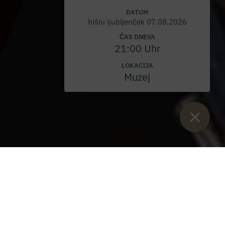
DATUM
hišni ljubljenček 07.08.2026
ČAS DNEVA
21:00 Uhr
LOKACIJA
Muzej
Sie sind hier:
Začetek
>
Blog
>
Brezplačne smuči za otroke v regiji
Brezplačne smuči za otroke