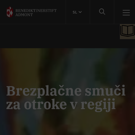
SL
Brezplačne smuči
za otroke v regiji