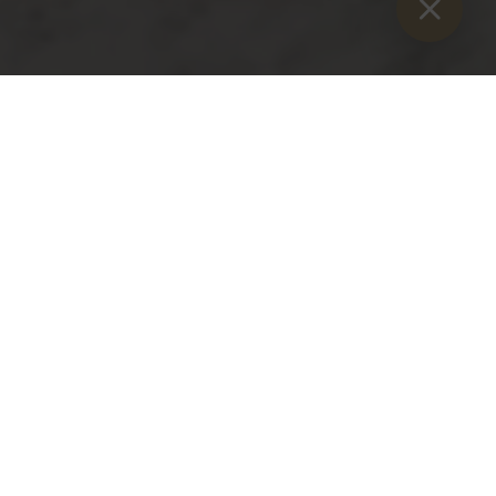
Sie sind hier:
Začetek
>
Blog
>
Kaiserau vzleta
Kaiserau vzleta
Četrtek, 9. december 2021
Smučanje na Kaiserau se začne prihodnjo soboto, 11.
decembra 2021. Sezonske vozovnice so na voljo tudi v
predprodaji.
Zaradi velike količine svežega snega je to mogoče: Kaiserau
odpira prej, kot je bilo načrtovano. Priljubljeno družinsko
smučišče bo letošnjo zimsko sezono začelo že prihodnjo
soboto. Najprej s Kinderlandom in vlečnico Schlosslift. Od
18. decembra bodo vse žičnice obratovale vsak dan od 9.00
do 16.00. Čeprav vse kaže na zasneženo zimo, direktor