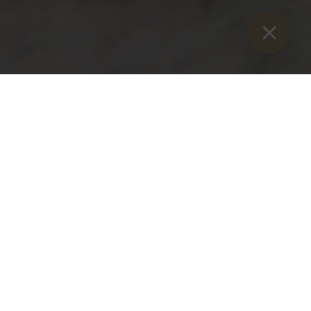
Sie sind hier:
Home
>
Blog
>
Kaiserau takes off
Kaiserau takes off
Thursday, 9 December 2021
Skiing starts on the Kaiserau next Saturday, 11 December
2021. Season tickets are also available in advance.
Massive amounts of fresh snow make it possible: Kaiserau
is opening earlier than planned. The popular family ski area
will start this year's winter season as early as next Saturday.
Initially with the Kinderland and the Schlosslift. From 18
December, all lifts will be open daily from 09:00 to 16:00.