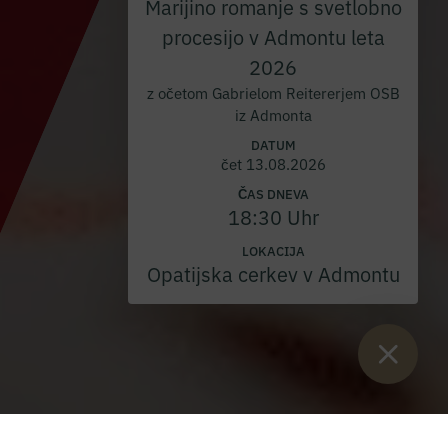
Marijino romanje s svetlobno
procesijo v Admontu leta
2026
z očetom Gabrielom Reitererjem OSB
iz Admonta
DATUM
čet 13.08.2026
ČAS DNEVA
18:30 Uhr
LOKACIJA
Opatijska cerkev v Admontu
Sie sind hier:
Začetek
>
Blog
>
Počitniški program 2025 v muzeju