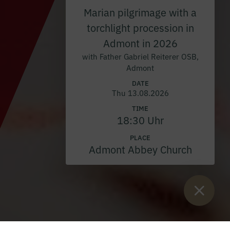
Marian pilgrimage with a
torchlight procession in
Admont in 2026
with Father Gabriel Reiterer OSB,
Admont
DATE
Thu 13.08.2026
TIME
18:30 Uhr
PLACE
Admont Abbey Church