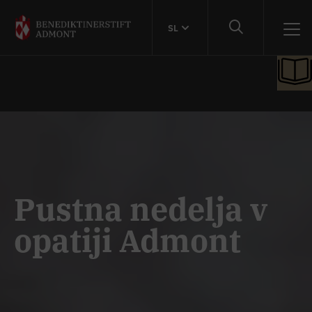
SL
Pustna nedelja v
opatiji Admont