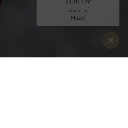
21:00 Uhr
LOKACIJA
Muzej
Sie sind hier:
Začetek
>
Blog
>
Pustna nedelja v opatiji Admont
Pustna nedelja v opatiji
Admont
Ponedeljek, 28. februar 2022
Iz opatove pridige: