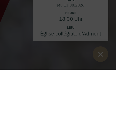
jeu 13.08.2026
HEURE
18:30 Uhr
LIEU
Église collégiale d'Admont
Vous êtes ici :
Lancement
>
Blog
>
Dimanche de carnaval à
l'abbaye d'Admont
Dimanche de carnaval à