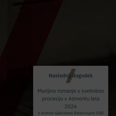
Naslednji dogodek
Marijino romanje s svetlobno
procesijo v Admontu leta
2026
z očetom Gabrielom Reitererjem OSB