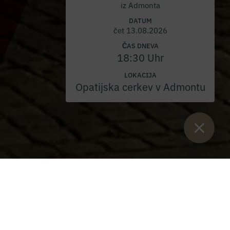
iz Admonta
DATUM
čet 13.08.2026
ČAS DNEVA
18:30 Uhr
LOKACIJA
Opatijska cerkev v Admontu
Sie sind hier:
Začetek
>
Blog
>
Rdeča sreda