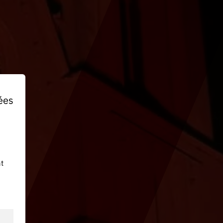
ées
t