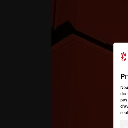
Pr
Nous
don
pas 
d'av
souh