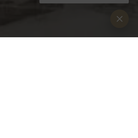
Sie sind hier:
Začetek
>
Blog
>
Trojni ponovni zagon opatije
Admont za praznik Marijinega rojstva
Trojni ponovni zagon opatije Admont za praznik Marijinega
rojstva
Sobota, 08. september 2023
Pri slovesnem bogoslužju 8. septembra 2023
v romarski cerkvi v Frauenbergu/Ennsu se je