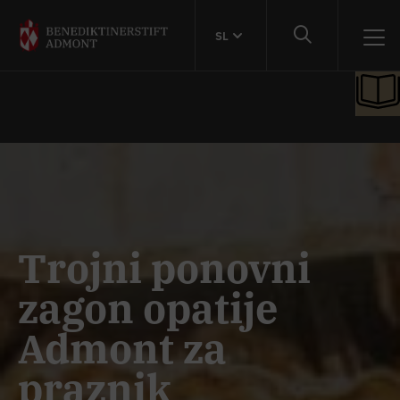
SL
Trojni ponovni
zagon opatije
Admont za
praznik