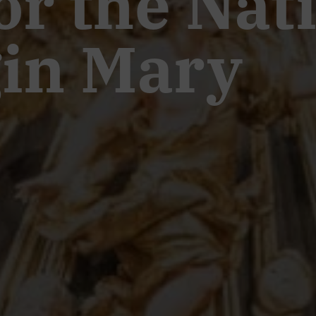
r the Nati
gin Mary