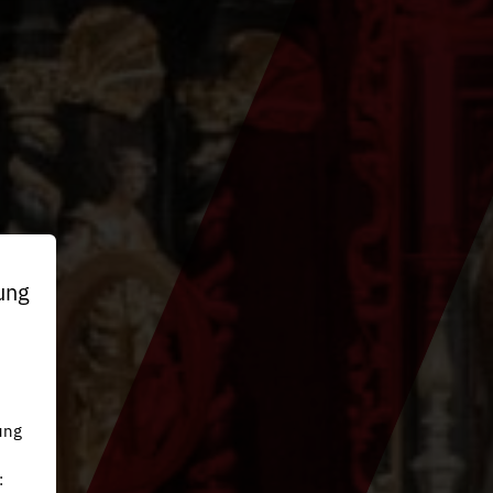
ung
n
ung
: