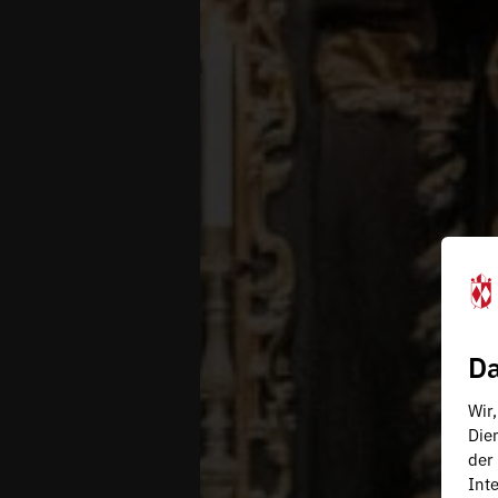
Da
Wir
Die
der
Inte