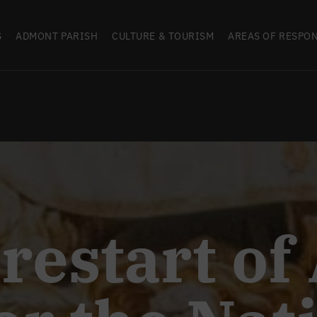
S
ADMONT PARISH
CULTURE & TOURISM
AREAS OF RESPON
e restart o