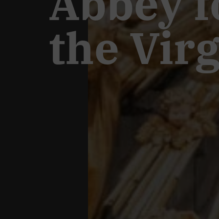
Abbey fo
the Vir