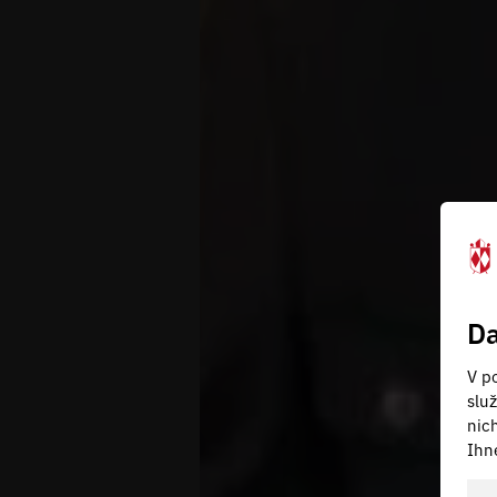
Da
V po
slu
nic
Ihn