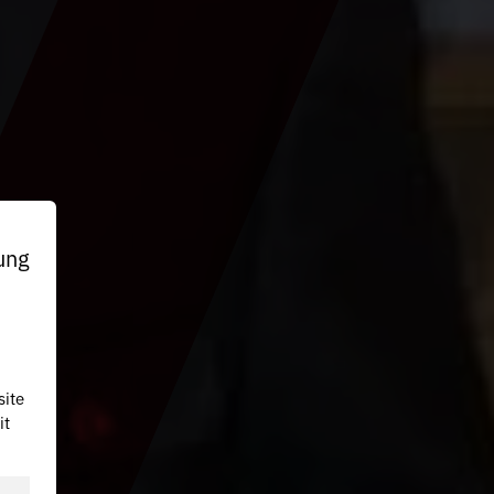
ung
site
it