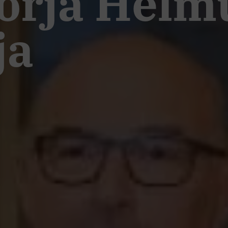
orja Helm
ja