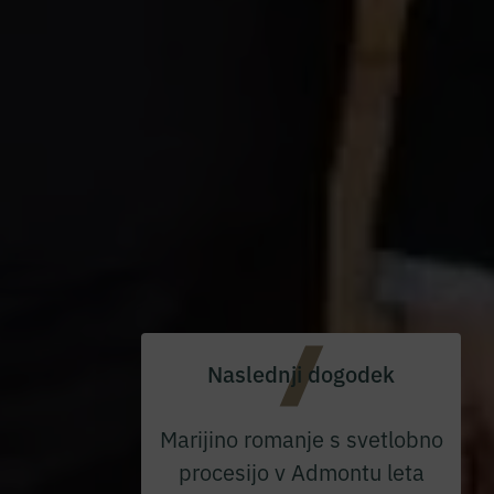
Naslednji dogodek
Marijino romanje s svetlobno
procesijo v Admontu leta