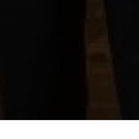
alja za inšpektorja Helmutha Neunerja