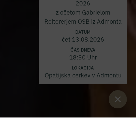
2026
z očetom Gabrielom
Reitererjem OSB iz Admonta
DATUM
čet 13.08.2026
ČAS DNEVA
18:30 Uhr
LOKACIJA
Opatijska cerkev v Admontu