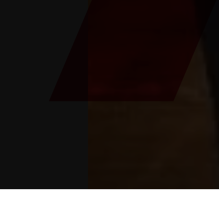
Sie sind hier:
Začetek
>
Blog
>
Zlata častna med