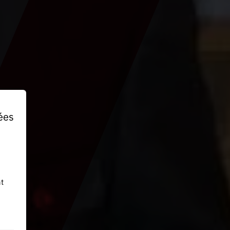
ées
t