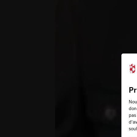
Pr
Nous
don
pas 
d'av
souh