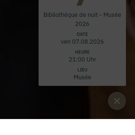
Bibliothèque de nuit - Musée
2026
DATE
ven 07.08.2026
HEURE
21:00 Uhr
LIEU
Musée