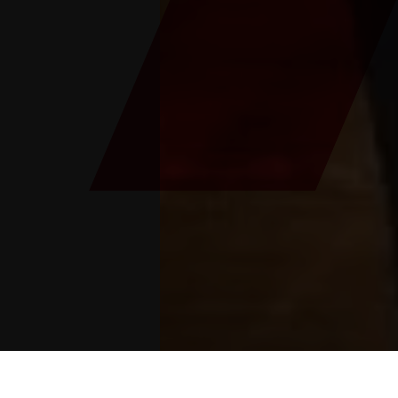
Vous êtes ici :
Lancement
>
Blog
>
La médaille 