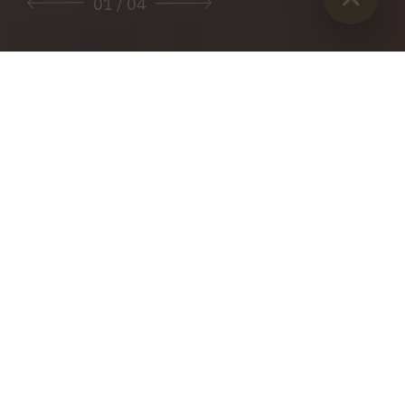
01
/ 04
Sie sind hier:
Začetek
>
Cene vstopnin