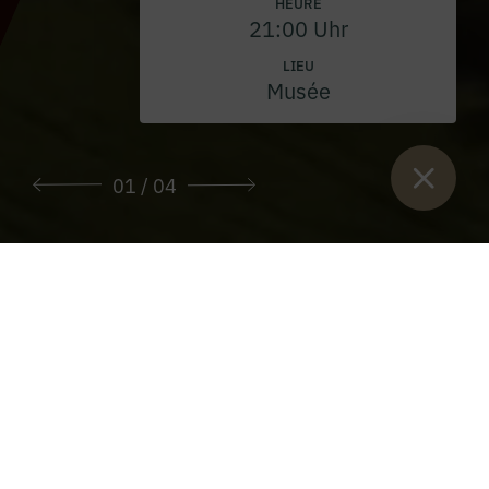
HEURE
21:00 Uhr
LIEU
Musée
01
/ 04
Vous êtes ici :
Lancement
>
Prix d'entrée