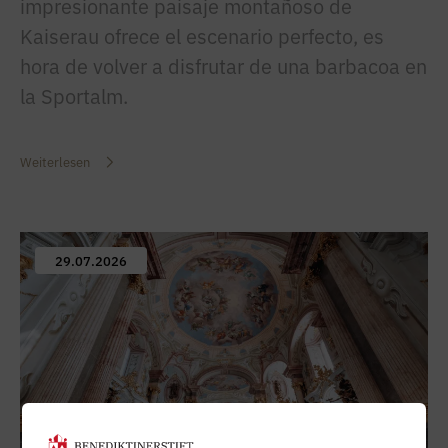
impresionante paisaje montañoso de
Kaiserau ofrece el escenario perfecto, es
hora de volver a disfrutar de una barbacoa en
la Sportalm.
Weiterlesen
29.07.2026