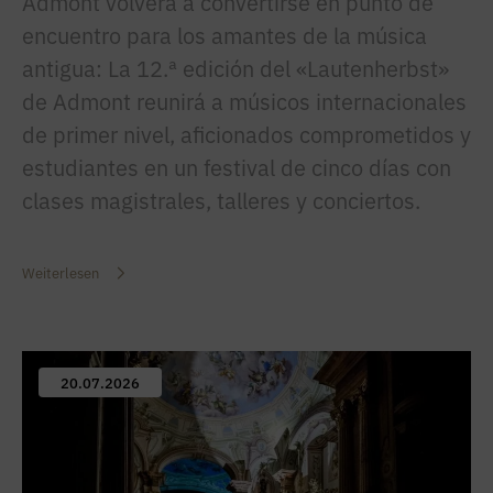
Admont volverá a convertirse en punto de
encuentro para los amantes de la música
antigua: La 12.ª edición del «Lautenherbst»
de Admont reunirá a músicos internacionales
de primer nivel, aficionados comprometidos y
estudiantes en un festival de cinco días con
clases magistrales, talleres y conciertos.
Weiterlesen
20.07.2026