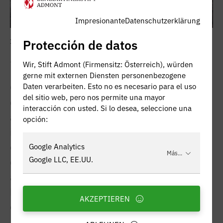
Impresionante
Datenschutzerklärung
Protección de datos
INSTALACIONES ACTUALES
¡Fuera del calor, al museo!
Wir, Stift Admont (Firmensitz: Österreich), würden
gerne mit externen Diensten personenbezogene
Cuando las temperaturas suben, la Abadía
Daten verarbeiten. Esto no es necesario para el uso
del sitio web, pero nos permite una mayor
de Admont ofrece una alternativa refrescante
interacción con usted. Si lo desea, seleccione una
a la piscina al aire libre: en unas
opción:
instalaciones con una agradable
climatización, los visitantes pueden disfrutar
Google Analytics
Más...
Google LLC, EE.UU.
del arte, la cultura y la historia en un
ambiente relajado, y al mismo tiempo
beneficiarse de un atractivo descuento por
AKZEPTIEREN
calor del 20%.