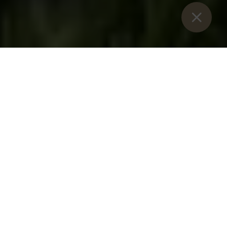
Están aquí:
Inicio
>
Blog
>
Plantar un huerto en un monasterio:
cómo...
Cómo crear su propio jardín de monasterio
CONSEJOS E INSTRUCCIONES PARA
DISEÑAR Y MANTENER EN CASA UN
INSPIRADOR JARDÍN DE MONASTERIO