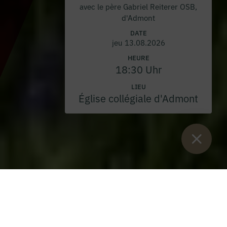
avec le père Gabriel Reiterer OSB,
d'Admont
DATE
jeu 13.08.2026
HEURE
18:30 Uhr
LIEU
Église collégiale d'Admont
Vous êtes ici :
Lancement
>
Blog
>
Créer un jardin de monastère :
comment réussir...