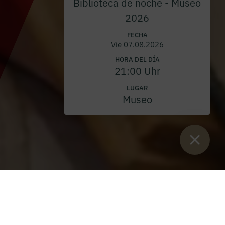
Biblioteca de noche - Museo
2026
FECHA
Vie 07.08.2026
HORA DEL DÍA
21:00 Uhr
LUGAR
Museo
Están aquí:
Inicio
>
Blog
>
Profesión solemne del P. Matthäus
Konieczny OSB