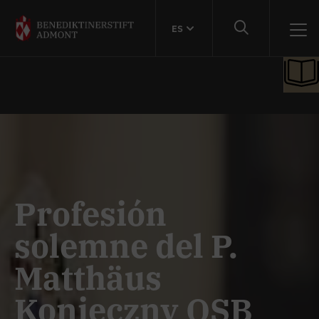
ES
Profesión
solemne del P.
Matthäus
Konieczny OSB