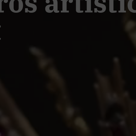
ros artísti
t