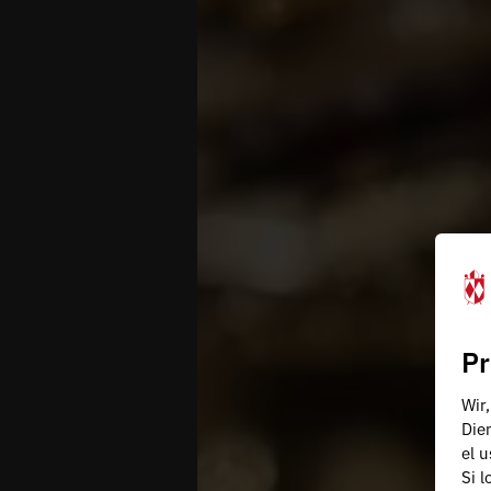
Pr
Wir
Die
el 
Si 