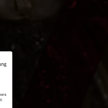
ung
n
para
d.