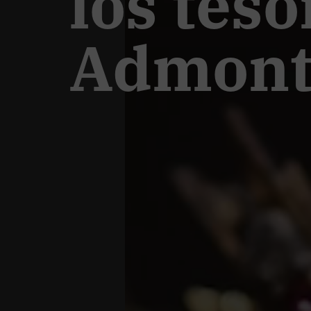
los teso
Admon