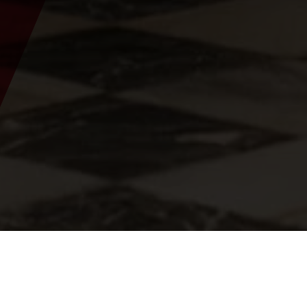
Están aquí:
Inicio
>
Parroquias
>
Parroquia de Frauenberg an der
Enns
>
Arquitectura y mobiliario