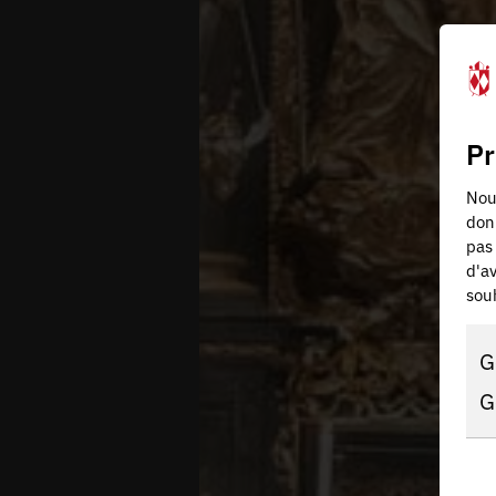
Pr
Nous
don
pas 
d'av
souh
G
G