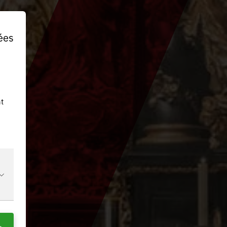
ées
t